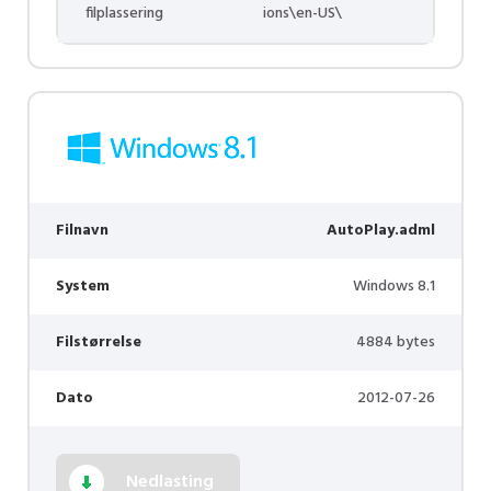
filplassering
ions\en-US\
Filnavn
AutoPlay.adml
System
Windows 8.1
Filstørrelse
4884 bytes
Dato
2012-07-26
Nedlasting