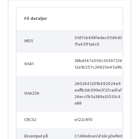
Fil detaljer
51d7cb4981edec05d4d3
MD5
1fa431f1a6c0
38bd347a550c50397214
SHA1
12e1b257c26825e45a9b
2602641201b492024e9
eaffb3dc099e3f2fcadfaf
SHA256
26eccfb5a389a33533c4
a88
CRC32
e122c8f0
Eksempel på
C:\Windows\PolicyDefinit