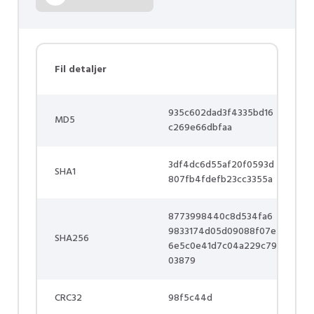
Fil detaljer
935c602dad3f4335bd16
MD5
c269e66dbfaa
3df4dc6d55af20f0593d
SHA1
807fb4fdefb23cc3355a
8773998440c8d534fa6
9833174d05d09088f07e
SHA256
6e5c0e41d7c04a229c79
03879
CRC32
98f5c44d