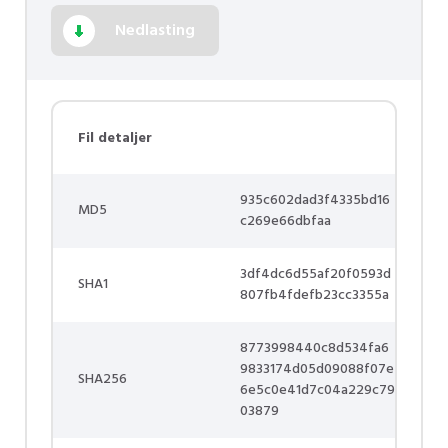
Nedlasting
Fil detaljer
935c602dad3f4335bd16
MD5
c269e66dbfaa
3df4dc6d55af20f0593d
SHA1
807fb4fdefb23cc3355a
8773998440c8d534fa6
9833174d05d09088f07e
SHA256
6e5c0e41d7c04a229c79
03879