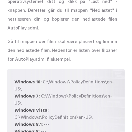
operativsystemet ditt og klikk på "Last ned" -
knappen. Deretter går du til mappen "Nedlastet" i
nettleseren din og kopierer den nedlastede filen
AutoPlay.adml.
Gå til mappen der filen skal være plassert og lim inn
den nedlastede filen. Nedenfor er listen over filbaner
for AutoPlay.adml fileksempel.
Windows 10:
C:\Windows\PolicyDefinitions\en-
US\
Windows 7:
C:\Windows\PolicyDefinitions\en-
US\
Windows Vista:
C:\Windows\PolicyDefinitions\en-US\
Windows 8.1:
---
Windows 8:
---