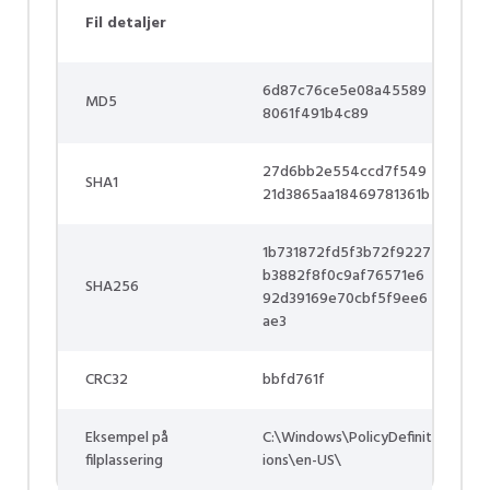
Fil detaljer
6d87c76ce5e08a45589
MD5
8061f491b4c89
27d6bb2e554ccd7f549
SHA1
21d3865aa18469781361b
1b731872fd5f3b72f9227
b3882f8f0c9af76571e6
SHA256
92d39169e70cbf5f9ee6
ae3
CRC32
bbfd761f
Eksempel på
C:\Windows\PolicyDefinit
filplassering
ions\en-US\