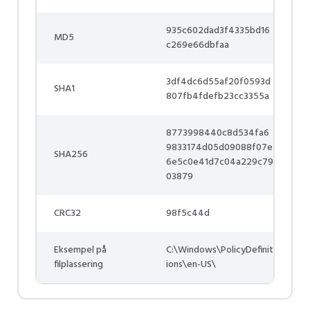
935c602dad3f4335bd16
MD5
c269e66dbfaa
3df4dc6d55af20f0593d
SHA1
807fb4fdefb23cc3355a
8773998440c8d534fa6
9833174d05d09088f07e
SHA256
6e5c0e41d7c04a229c79
03879
CRC32
98f5c44d
Eksempel på
C:\Windows\PolicyDefinit
filplassering
ions\en-US\