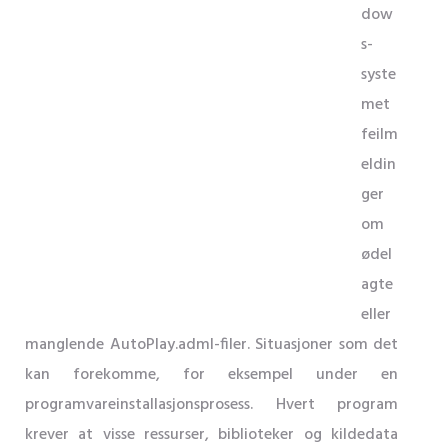
dow
s-
syste
met
feilm
eldin
ger
om
ødel
agte
eller
manglende AutoPlay.adml-filer. Situasjoner som det
kan forekomme, for eksempel under en
programvareinstallasjonsprosess. Hvert program
krever at visse ressurser, biblioteker og kildedata