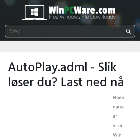
AutoPlay.adml - Slik
løser du? Last ned nå
Noen
gang
er
viser
Win