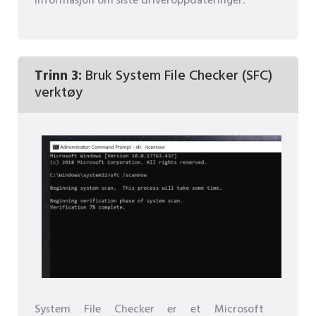
informasjon om siste driveroppdateringer.
Trinn 3:
Bruk System File Checker (SFC)
verktøy
System File Checker er et Microsoft