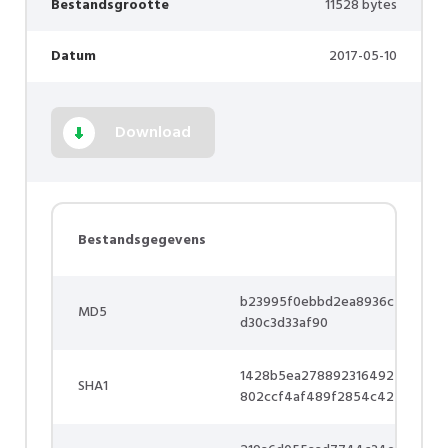
Bestandsgrootte
11528 bytes
Datum
2017-05-10
Download
Bestandsgegevens
b23995f0ebbd2ea8936c
MD5
d30c3d33af90
1428b5ea278892316492
SHA1
802ccf4af489f2854c42