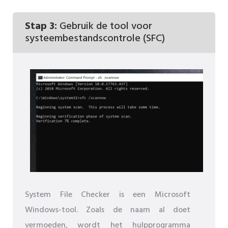
Stap 3:
Gebruik de tool voor
systeembestandscontrole (SFC)
System File Checker is een Microsoft
Windows-tool. Zoals de naam al doet
vermoeden, wordt het hulpprogramma