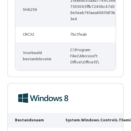
219a6d055aad7744c34e
7305045ffb72406c47d3
SHA256
9e5eeb761aea60611df3b
3e4
CRC32
7bc1feab
C:\Program
Voorbeeld
Files\Microsoft
bestandslocatie
Office\Office15\
Bestandsnaam
System.Windows.Controls.Themin