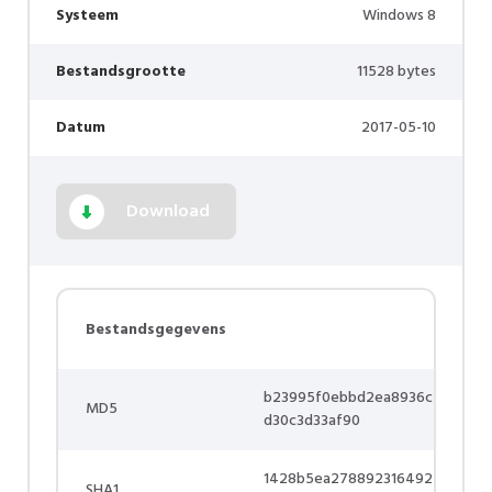
Systeem
Windows 8
Bestandsgrootte
11528 bytes
Datum
2017-05-10
Download
Bestandsgegevens
b23995f0ebbd2ea8936c
MD5
d30c3d33af90
1428b5ea278892316492
SHA1