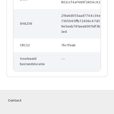
802ccf4af489f2854c42
219a6d055aad7744c34e
7305045ffb72406c47d3
SHA256
9e5eeb761aea60611df3b
3e4
CRC32
7bc1feab
Voorbeeld
---
bestandslocatie
Contact