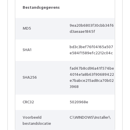
Bestandsgegevens
9ea20b6803f30cbb34f6
MD5
d3aeaae1845f
bd3c3bef76f04165a507
SHA1
e584f1589efc2212c04c
fad47b8cd96a41f574be
4014e1a8b63f90689422
SHA256
e7babce215ad8ca70b02
3968
CRC32
5020968e
Voorbeeld
C:\WINDOWS\Installer\
bestandslocatie