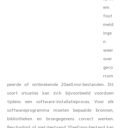
em
fout
meld
inge
n
weer
over
geco
rrum
peerde of ontbrekende 20ae0.msi-bestanden. Dit
soort situaties kan zich bijvoorbeeld voordoen
tijdens een software-installatieproces. Voor elk
softwareprogramma moeten bepaalde bronnen,
bibliotheken en brongegevens correct werken.
Beschadigd of niet-bestaand 20ae0.msi-bestand kan