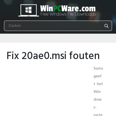
Fix 20ae0.msi fouten
Soms
geef
t het
Win
dow
s-
syste