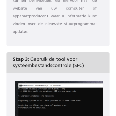
kunnen beïnvloeden. Ga hiervoor naar de
website van uw computer of
apparaatproducent waar u informatie kunt
vinden over de nieuwste stuurprogramma-
updates.
Stap 3:
Gebruik de tool voor
systeembestandscontrole (SFC)