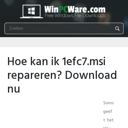
Hoe kan ik 1efc7.msi
repareren? Download
nu
Soms
geef
t het