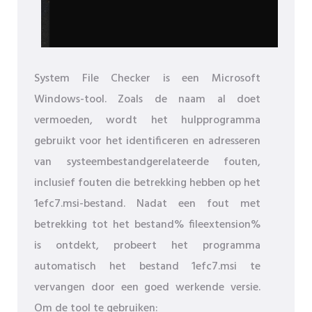
System File Checker is een Microsoft
Windows-tool. Zoals de naam al doet
vermoeden, wordt het hulpprogramma
gebruikt voor het identificeren en adresseren
van systeembestandgerelateerde fouten,
inclusief fouten die betrekking hebben op het
1efc7.msi-bestand. Nadat een fout met
betrekking tot het bestand% fileextension%
is ontdekt, probeert het programma
automatisch het bestand 1efc7.msi te
vervangen door een goed werkende versie.
Om de tool te gebruiken: