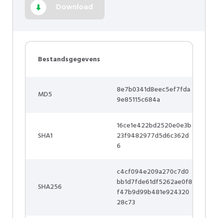
Download
Bestandsgegevens
8e7b0341d8eec5ef7fda
MD5
9e85115c684a
16ce1e422bd2520e0e3b
SHA1
23f9482977d5d6c362d
6
c4cf094e209a270c7d0
bb1d7fde61df5262ae0f8
SHA256
f47b9d99b481e924320
28c73