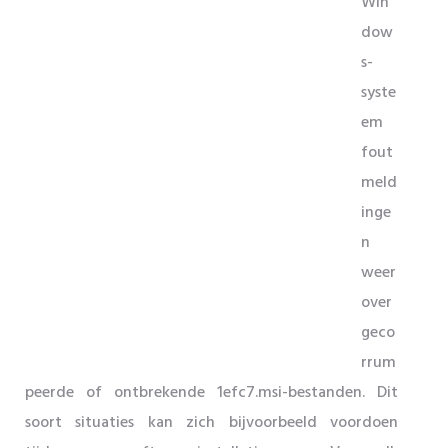
Win
dow
s-
syste
em
fout
meld
inge
n
weer
over
geco
rrum
peerde of ontbrekende 1efc7.msi-bestanden. Dit
soort situaties kan zich bijvoorbeeld voordoen