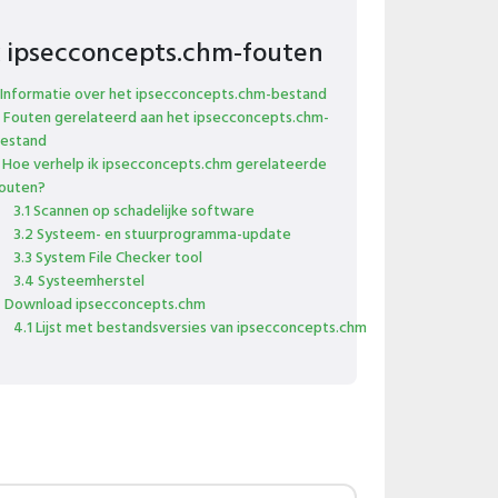
x ipsecconcepts.chm-fouten
 Informatie over het ipsecconcepts.chm-bestand
 Fouten gerelateerd aan het ipsecconcepts.chm-
estand
 Hoe verhelp ik ipsecconcepts.chm gerelateerde
outen?
3.1 Scannen op schadelijke software
3.2 Systeem- en stuurprogramma-update
3.3 System File Checker tool
3.4 Systeemherstel
 Download ipsecconcepts.chm
4.1 Lijst met bestandsversies van ipsecconcepts.chm