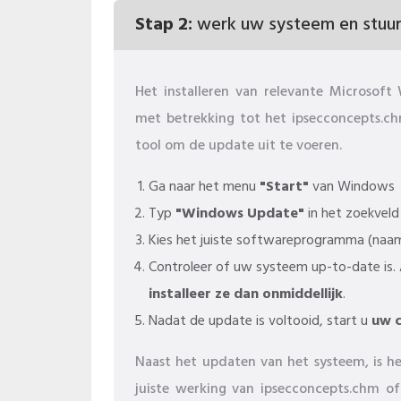
Stap 2:
werk uw systeem en stuur
Het installeren van relevante Microso
met betrekking tot het ipsecconcepts.ch
tool om de update uit te voeren.
Ga naar het menu
"Start"
van Windows
Typ
"Windows Update"
in het zoekveld
Kies het juiste softwareprogramma (naam 
Controleer of uw systeem up-to-date is.
installeer ze dan onmiddellijk
.
Nadat de update is voltooid, start u
uw 
Naast het updaten van het systeem, is h
juiste werking van ipsecconcepts.chm 