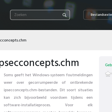
Bestandsexte
ecconcepts.chm
ipsecconcepts.chm
Geb
Soms geeft het Windows-systeem foutmeldingen
weer over gecorrumpeerde of ontbrekende
ipsecconcepts.chm-bestanden. Dit soort situaties
kan zich bijvoorbeeld voordoen tijdens een
software-installatieproces. Voor elk