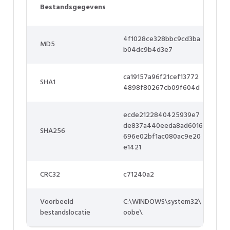
Bestandsgegevens
4f1028ce328bbc9cd3ba
MD5
b04dc9b4d3e7
ca19157a96f21cef13772
SHA1
4898f80267cb09f604d
ecde2122840425939e7
de837a440eeda8ad6016
SHA256
696e02bf1ac080ac9e20
e1421
CRC32
c71240a2
Voorbeeld
C:\WINDOWS\system32\
bestandslocatie
oobe\