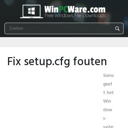
Fix setup.cfg fouten
Soms
geef
t het
Win
dow
s-
syste