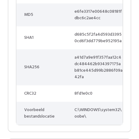
e6fe3317e00648c08181f
MD5
dbc6c2ae4cc
d685c5f2fa4d593d3395
SHA1
0cd6f3dd779be952195a
a41d7a9e91f357faa12c4
dc484462b934397175a
SHA256
b81ce445d99b2886f09a
42fa
CRC32
8fd1e0c0
Voorbeeld
C:\WINDOWS\system32\
bestandslocatie
oobe\