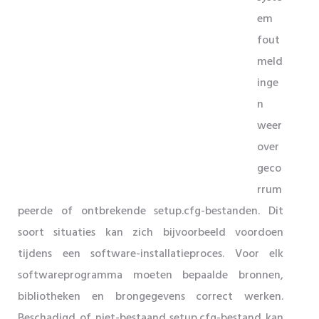
em
fout
meld
inge
n
weer
over
geco
rrum
peerde of ontbrekende setup.cfg-bestanden. Dit
soort situaties kan zich bijvoorbeeld voordoen
tijdens een software-installatieproces. Voor elk
softwareprogramma moeten bepaalde bronnen,
bibliotheken en brongegevens correct werken.
Beschadigd of niet-bestaand setup.cfg-bestand kan