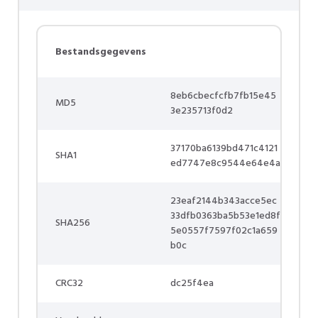
Bestandsgegevens
8eb6cbecfcfb7fb15e45
MD5
3e235713f0d2
37170ba6139bd471c4121
SHA1
ed7747e8c9544e64e4a
23eaf2144b343acce5ec
33dfb0363ba5b53e1ed8f
SHA256
5e0557f7597f02c1a659
b0c
CRC32
dc25f4ea