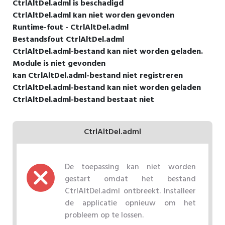
CtrlAltDel.adml is beschadigd
CtrlAltDel.adml kan niet worden gevonden
Runtime-fout - CtrlAltDel.adml
Bestandsfout CtrlAltDel.adml
CtrlAltDel.adml-bestand kan niet worden geladen.
Module is niet gevonden
kan CtrlAltDel.adml-bestand niet registreren
CtrlAltDel.adml-bestand kan niet worden geladen
CtrlAltDel.adml-bestand bestaat niet
CtrlAltDel.adml
De toepassing kan niet worden
gestart omdat het bestand
CtrlAltDel.adml ontbreekt. Installeer
de applicatie opnieuw om het
probleem op te lossen.