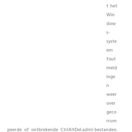
t het
Win
dow
s-
syste
em
fout
meld
inge
n
weer
over
geco
rrum
peerde of ontbrekende CtrlAltDel.adml-bestanden.