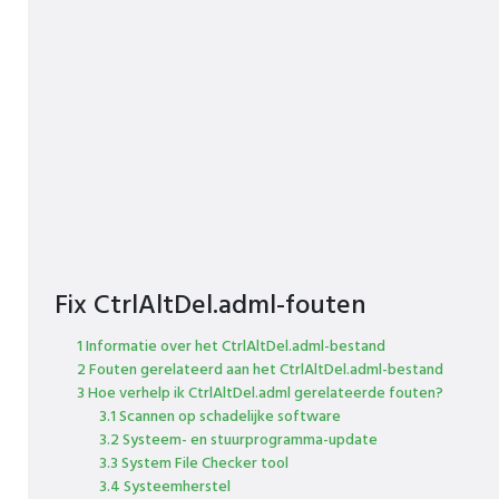
Fix CtrlAltDel.adml-fouten
1 Informatie over het CtrlAltDel.adml-bestand
2 Fouten gerelateerd aan het CtrlAltDel.adml-bestand
3 Hoe verhelp ik CtrlAltDel.adml gerelateerde fouten?
3.1 Scannen op schadelijke software
3.2 Systeem- en stuurprogramma-update
3.3 System File Checker tool
3.4 Systeemherstel