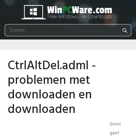
CtrlAltDel.adml -
problemen met
downloaden en
downloaden
Soms
geef