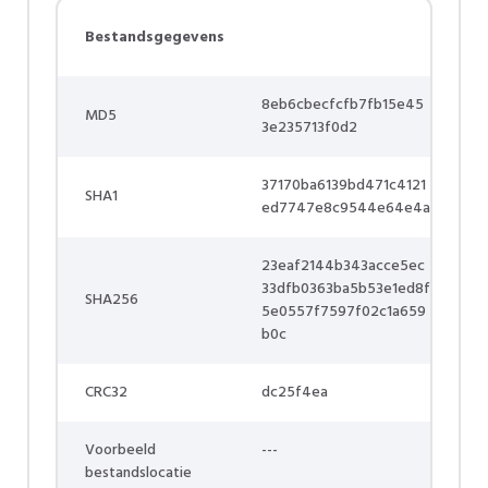
Bestandsgegevens
8eb6cbecfcfb7fb15e45
MD5
3e235713f0d2
37170ba6139bd471c4121
SHA1
ed7747e8c9544e64e4a
23eaf2144b343acce5ec
33dfb0363ba5b53e1ed8f
SHA256
5e0557f7597f02c1a659
b0c
CRC32
dc25f4ea
Voorbeeld
---
bestandslocatie