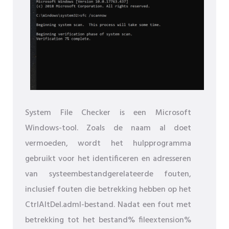
System File Checker is een Microsoft
Windows-tool. Zoals de naam al doet
vermoeden, wordt het hulpprogramma
gebruikt voor het identificeren en adresseren
van systeembestandgerelateerde fouten,
inclusief fouten die betrekking hebben op het
CtrlAltDel.adml-bestand. Nadat een fout met
betrekking tot het bestand% fileextension%