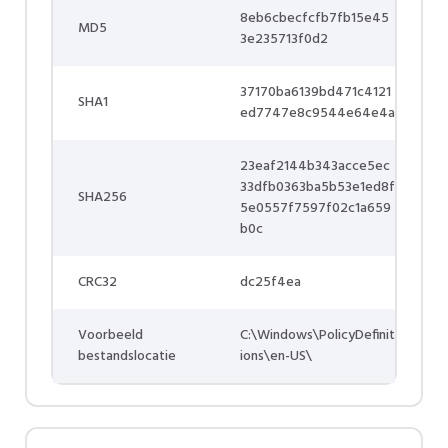
8eb6cbecfcfb7fb15e45
MD5
3e235713f0d2
37170ba6139bd471c4121
SHA1
ed7747e8c9544e64e4a
23eaf2144b343acce5ec
33dfb0363ba5b53e1ed8f
SHA256
5e0557f7597f02c1a659
b0c
CRC32
dc25f4ea
Voorbeeld
C:\Windows\PolicyDefinit
bestandslocatie
ions\en-US\