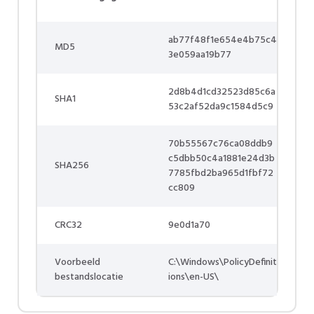
ab77f48f1e654e4b75c4
MD5
3e059aa19b77
2d8b4d1cd32523d85c6a
SHA1
53c2af52da9c1584d5c9
70b55567c76ca08ddb9
c5dbb50c4a1881e24d3b
SHA256
7785fbd2ba965d1fbf72
cc809
CRC32
9e0d1a70
Voorbeeld
C:\Windows\PolicyDefinit
bestandslocatie
ions\en-US\