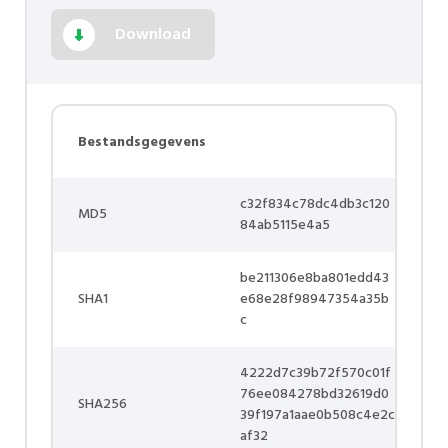
Download
Bestandsgegevens
c32f834c78dc4db3c120
MD5
84ab5115e4a5
be211306e8ba801edd43
SHA1
e68e28f98947354a35b
c
4222d7c39b72f570c01f
76ee084278bd32619d0
SHA256
39f197a1aae0b508c4e2c
af32