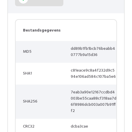
Bestandsgegevens
dd89b1fb1bcb76beabb4
MD5
0777b9a15d36
c81eace9c8a4f232d9c5
SHA1
94e106ad584c107ba5e6
7eab3a90e12167ccdbd4
003be55caa88cf318aa7d
SHA256
6f8986dcb003a007b91ff
f2
CRC32
dcba3cae