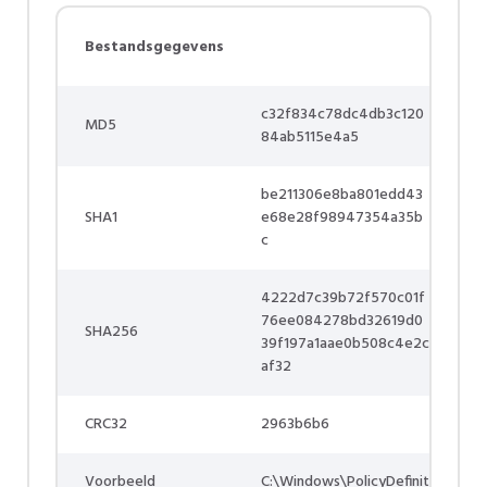
Bestandsgegevens
c32f834c78dc4db3c120
MD5
84ab5115e4a5
be211306e8ba801edd43
SHA1
e68e28f98947354a35b
c
4222d7c39b72f570c01f
76ee084278bd32619d0
SHA256
39f197a1aae0b508c4e2c
af32
CRC32
2963b6b6
Voorbeeld
C:\Windows\PolicyDefinit