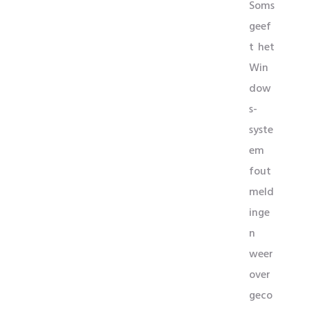
Soms
geef
t het
Win
dow
s-
syste
em
fout
meld
inge
n
weer
over
geco