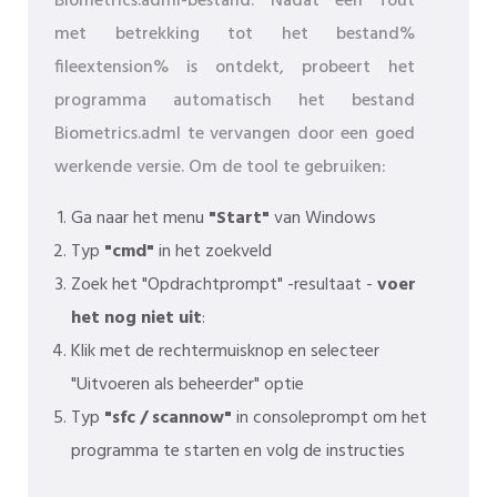
Biometrics.adml-bestand. Nadat een fout
met betrekking tot het bestand%
fileextension% is ontdekt, probeert het
programma automatisch het bestand
Biometrics.adml te vervangen door een goed
werkende versie. Om de tool te gebruiken:
Ga naar het menu
"Start"
van Windows
Typ
"cmd"
in het zoekveld
Zoek het "Opdrachtprompt" -resultaat -
voer
het nog niet uit
:
Klik met de rechtermuisknop en selecteer
"Uitvoeren als beheerder" optie
Typ
"sfc / scannow"
in consoleprompt om het
programma te starten en volg de instructies