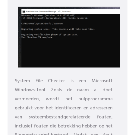
System File Checker is een Microsoft
Windows-tool. Zoals de naam al doet
vermoeden, wordt het hulpprogramma
gebruikt voor het identificeren en adresseren
van systeembestandgerelateerde fouten,
inclusief fouten die betrekking hebben op het