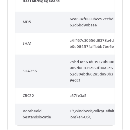
Bestandsgegevens
6ce634f6833bcc92ccbd
MD5
62d6bd90baae
a4f167c30556d8378a4d
SHA1
b0e08457faf1bbb7be6e
79bd3e563d019370b806
909d800212163f08e3c6
SHA256
52d30ebd66285d890b3
9edcf
CRC32
a37fe3a5
Voorbeeld
C:\Windows\PolicyDefinit
bestandslocatie
ions\en-US\