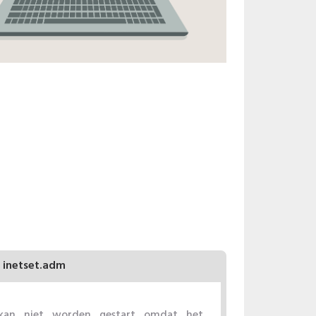
inetset.adm
 kan niet worden gestart omdat het