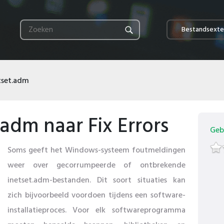
Bestandsexte
tset.adm
adm naar Fix Errors
Geb
Soms geeft het Windows-systeem foutmeldingen
weer over gecorrumpeerde of ontbrekende
inetset.adm-bestanden. Dit soort situaties kan
zich bijvoorbeeld voordoen tijdens een software-
installatieproces. Voor elk softwareprogramma