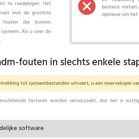
st te raadplegen. Het
bestand inetset.
 moet met de grootste
opnieuw om het p
r fouten die kunnen
 systeem. Als u over de
.
.adm-fouten in slechts enkele st
trekking tot systeembestanden uitvoert, u een reservekopie v
erschillende factoren worden veroorzaakt, dus het is nutti
elijke software