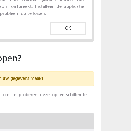
adm ontbreekt. Installeer de applicatie
robleem op te lossen.
OK
appen?
an uw gegevens maakt!
g om te proberen deze op verschillende