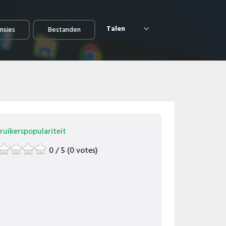
Talen
nsies
Bestanden
ruikerspopulariteit
0 / 5 (0 votes)