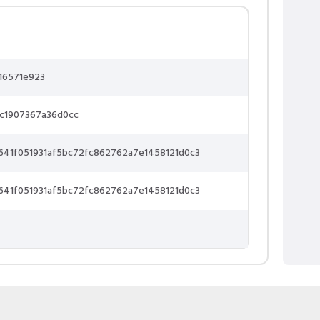
16571e923
c1907367a36d0cc
641f051931af5bc72fc862762a7e1458121d0c3
641f051931af5bc72fc862762a7e1458121d0c3