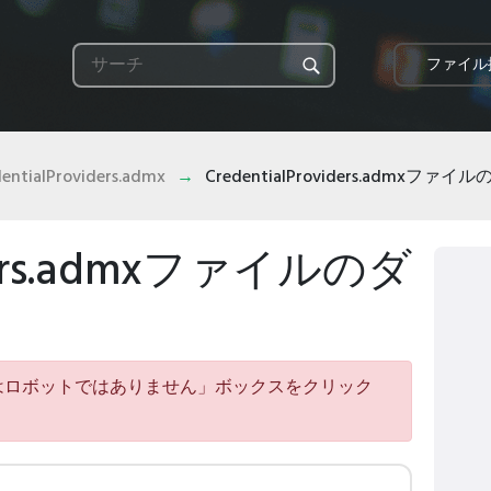
ファイル
entialProviders.admx
CredentialProviders.admxフ
viders.admxファイルのダ
はロボットではありません」ボックスをクリック