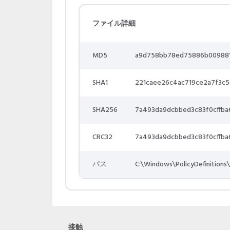
ファイル詳細
MD5
a9d758bb78ed75886b00988
SHA1
221caee26c4ac719ce2a7f3c5
SHA256
7a493da9dcbbed3c83f0cffba
CRC32
7a493da9dcbbed3c83f0cffba
パス
C:\Windows\PolicyDefinitions\
接触