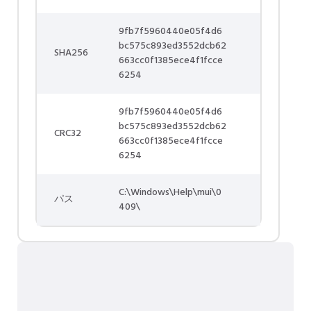
9fb7f5960440e05f4d6
bc575c893ed3552dcb62
SHA256
663cc0f1385ece4f1fcce
6254
9fb7f5960440e05f4d6
bc575c893ed3552dcb62
CRC32
663cc0f1385ece4f1fcce
6254
C:\Windows\Help\mui\0
パス
409\