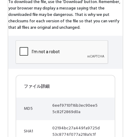
To download the file, use the 'Download' button. Remember,
your browser may display a message saying that the
downloaded file may be dangerous. That is why we put
checksums for each version of the file so that you can verify
that all files are original and unchanged.
ファイル詳細
6eef9710f16b3ec90ee5
MD5
5c82f2869d0a
02194bc27a449fa9725d
SHA1
53c8774f077a218a1c1f