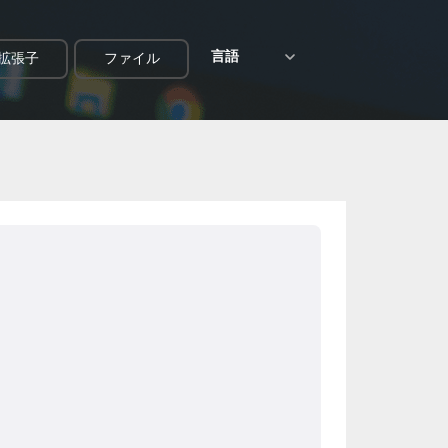
言語
拡張子
ファイル