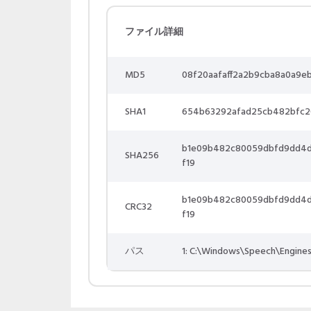
ファイル詳細
MD5
08f20aafaff2a2b9cba8a0a9e
SHA1
654b63292afad25cb482bfc2
b1e09b482c80059dbfd9dd4
SHA256
f19
b1e09b482c80059dbfd9dd4
CRC32
f19
パス
1: C:\Windows\Speech\Engine