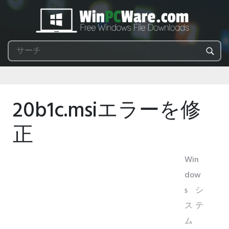
20b1c.msiエラーを修
正
Win
dow
sシ
ステ
ム