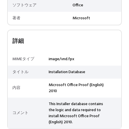
ソフトウェア
Office
著者
Microsoft
詳細
MIMEタイプ
image/vnd.fpx
タイトル
Installation Database
Microsoft Office Proof (English)
内容
2010
This Installer database contains
the logic and data required to
コメント
install Microsoft Office Proof
(English) 2010.