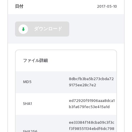
日付
2017-05-10
ダウンロード
ファイル詳細
8dbcfb3ba5b273cbda72
MD5
9175ee28c7e2
ed72920f91906aaa8dca1
SHA1
b3fa679fec53e415a1d
ee33384f148cba09c3f3c
f3f98551134ebdf6dc798
SHA256