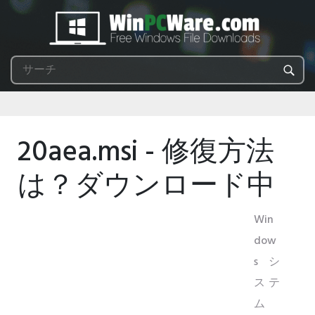
20aea.msi - 修復方法
は？ダウンロード中
Win
dow
sシ
ステ
ム