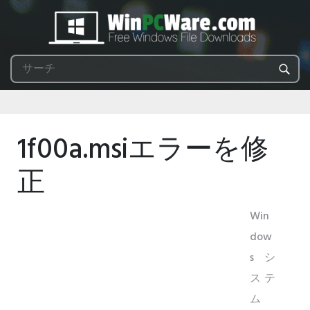
1f00a.msiエラーを修
正
Win
dow
sシ
ステ
ム