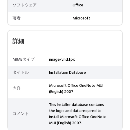
ソフトウェア
Office
著者
Microsoft
詳細
MIMEタイプ
image/vnd.fpx
タイトル
Installation Database
Microsoft Office OneNote MUI
内容
(English) 2007
This Installer database contains
the logic and data required to
コメント
install Microsoft Office OneNote
MUI (English) 2007.