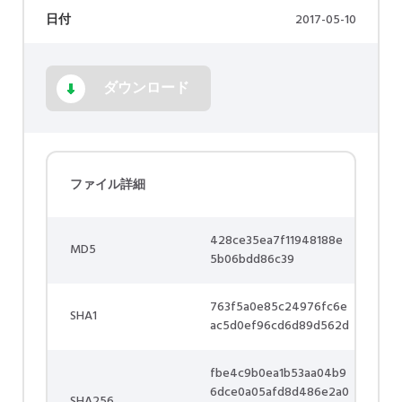
日付
2017-05-10
ダウンロード
ファイル詳細
428ce35ea7f11948188e
MD5
5b06bdd86c39
763f5a0e85c24976fc6e
SHA1
ac5d0ef96cd6d89d562d
fbe4c9b0ea1b53aa04b9
6dce0a05afd8d486e2a0
SHA256