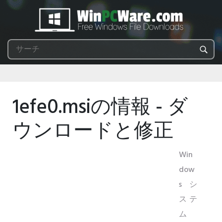
1efe0.msiの情報 - ダ
ウンロードと修正
Win
dow
sシ
ステ
ム