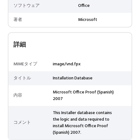
ソフトウェア
Office
著者
Microsoft
詳細
MIMEタイプ
image/vnd.fpx
タイトル
Installation Database
Microsoft Office Proof (Spanish)
内容
2007
This Installer database contains
the logic and data required to
コメント
install Microsoft Office Proof
(Spanish) 2007.