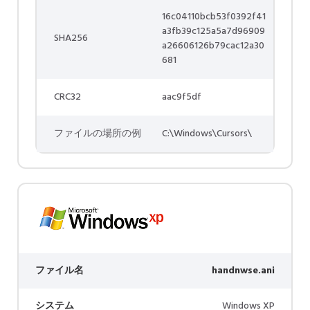
16c04110bcb53f0392f41
a3fb39c125a5a7d96909
SHA256
a26606126b79cac12a30
681
CRC32
aac9f5df
ファイルの場所の例
C:\Windows\Cursors\
ファイル名
handnwse.ani
システム
Windows XP