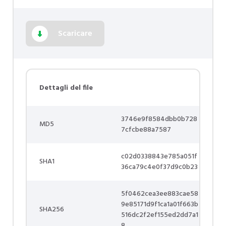
Scaricare
Dettagli del file
3746e9f8584dbb0b728
MD5
7cfcbe88a7587
c02d0338843e785a051f
SHA1
36ca79c4e0f37d9c0b23
5f0462cea3ee883cae58
9e85171d9f1ca1a01f663b
SHA256
516dc2f2ef155ed2dd7a1
8