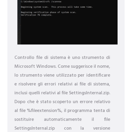
Controllo file di sistema è uno strumento di
Microsoft Windows. Come suggerisce il nome,
lo strumento viene utilizzato per identificare
e risolvere gli errori relativi ai file di sistema,
inclusi quelli relativi al file SettingsInternal.zip.
Dopo che è stato scoperto un errore relativo
al file %fileextension%, il programma tenta di
sostituire automaticamente il file
SettingsInternal.zip con la versione