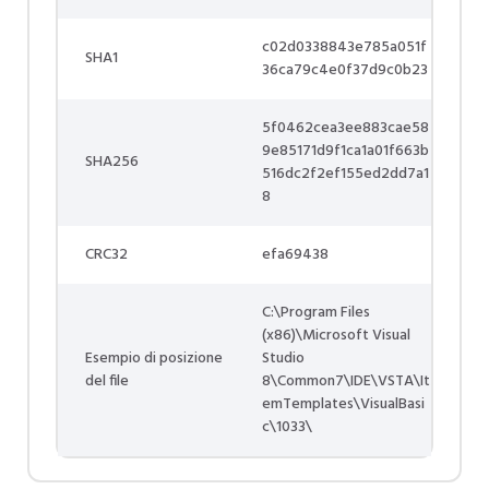
c02d0338843e785a051f
SHA1
36ca79c4e0f37d9c0b23
5f0462cea3ee883cae58
9e85171d9f1ca1a01f663b
SHA256
516dc2f2ef155ed2dd7a1
8
CRC32
efa69438
C:\Program Files
(x86)\Microsoft Visual
Esempio di posizione
Studio
del file
8\Common7\IDE\VSTA\It
emTemplates\VisualBasi
c\1033\