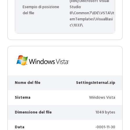
(x86)\Microsoft Visual
Esempio di posizione
Studio
del file
8\Common7\IDE\VSTA\It
emTemplates\VisualBasi
c\1033\
Nome del file
SettingsInternal.zip
Sistema
Windows Vista
Dimensione del file
1049 bytes
Data
-0001-11-30