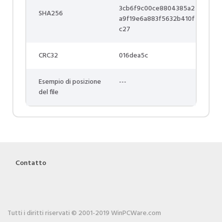
3cb6f9c00ce8804385a2
SHA256
a9f19e6a883f5632b410f
c27
CRC32
016dea5c
Esempio di posizione
---
del file
Contatto
Tutti i diritti riservati © 2001-2019 WinPCWare.com