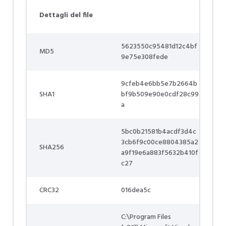
Dettagli del file
5623550c95481d12c4bf
MD5
9e75e308fede
9cfeb4e6bb5e7b2664b
SHA1
bf9b509e90e0cdf28c99
a
5bc0b21581b4acdf3d4c
3cb6f9c00ce8804385a2
SHA256
a9f19e6a883f5632b410f
c27
CRC32
016dea5c
C:\Program Files