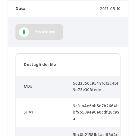
Data
2017-05-10
Scaricare
Dettagli del file
5623550c95481d12c4bf
MD5
9e75e308fede
9cfeb4e6bb5e7b2664b
SHA1
bf9b509e90e0cdf28c99
a
5bc0b21581b4acdf3d4c