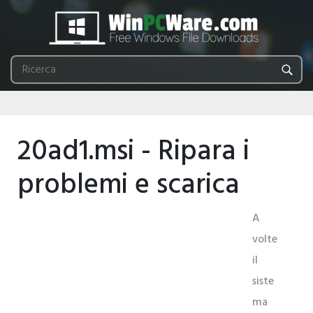
20ad1.msi - Ripara i
problemi e scarica
A
volte
il
siste
ma