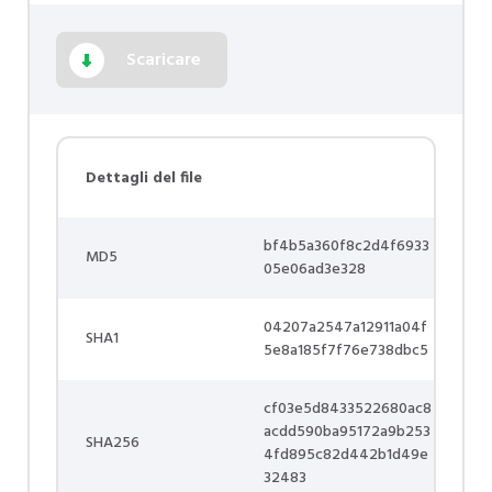
Scaricare
Dettagli del file
bf4b5a360f8c2d4f6933
MD5
05e06ad3e328
04207a2547a12911a04f
SHA1
5e8a185f7f76e738dbc5
cf03e5d8433522680ac8
acdd590ba95172a9b253
SHA256
4fd895c82d442b1d49e
32483