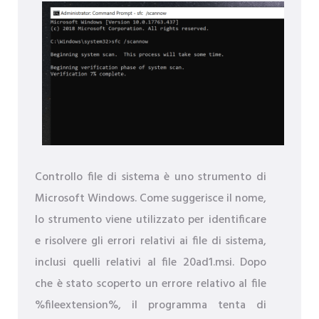
Controllo file di sistema è uno strumento di
Microsoft Windows. Come suggerisce il nome,
lo strumento viene utilizzato per identificare
e risolvere gli errori relativi ai file di sistema,
inclusi quelli relativi al file 20ad1.msi. Dopo
che è stato scoperto un errore relativo al file
%fileextension%, il programma tenta di