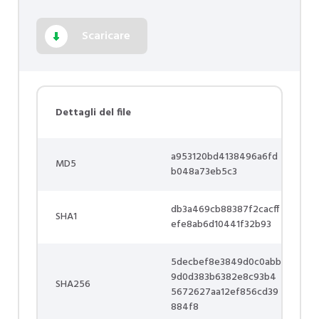
Scaricare
Dettagli del file
a953120bd4138496a6fd
MD5
b048a73eb5c3
db3a469cb88387f2cacff
SHA1
efe8ab6d10441f32b93
5decbef8e3849d0c0abb
9d0d383b6382e8c93b4
SHA256
5672627aa12ef856cd39
884f8