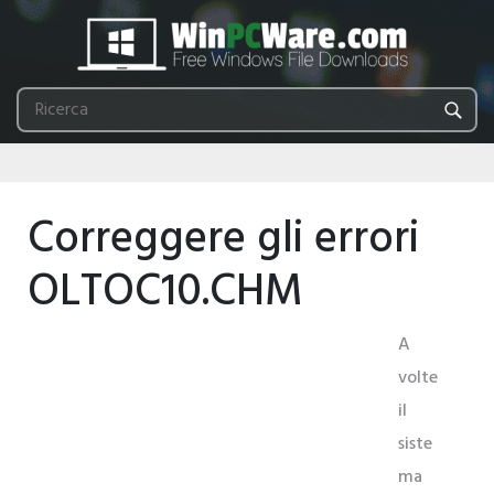
Correggere gli errori
OLTOC10.CHM
A
volte
il
siste
ma