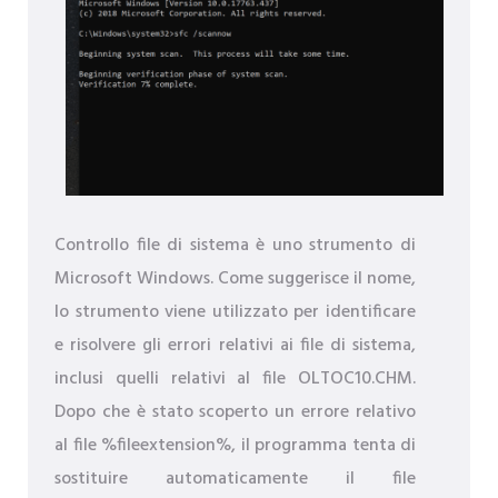
Controllo file di sistema è uno strumento di
Microsoft Windows. Come suggerisce il nome,
lo strumento viene utilizzato per identificare
e risolvere gli errori relativi ai file di sistema,
inclusi quelli relativi al file OLTOC10.CHM.
Dopo che è stato scoperto un errore relativo
al file %fileextension%, il programma tenta di
sostituire automaticamente il file