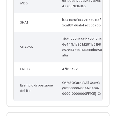
681a0ce17a2d24f7d95c
MD5
43700f83a8a6
b2414c0f1442117791acf
SHA1
5ca834d6ab4ad55670b
2bd92220caa1be22320e
6e441b1a801d2811a5198
SHA256
c52e54a1b34a088d8c50
a6a
CRC32
4fb15e92
C:\MSOCache\All Users\
Esempio di posizione
{90150000-00A1-0409-
del file
0000-0000000FF1CE}-C\