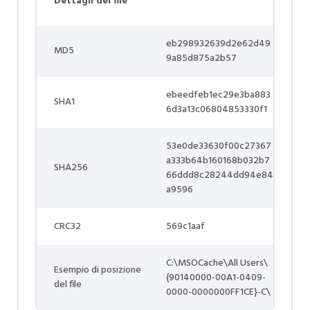
Dettagli del file
eb298932639d2e62d49
MD5
9a85d875a2b57
ebeedfeb1ec29e3ba883
SHA1
6d3a13c06804853330f1
53e0de33630f00c27367
a333b64b160168b032b7
SHA256
66ddd8c28244dd94e84
a9596
CRC32
569c1aaf
C:\MSOCache\All Users\
Esempio di posizione
{90140000-00A1-0409-
del file
0000-0000000FF1CE}-C\