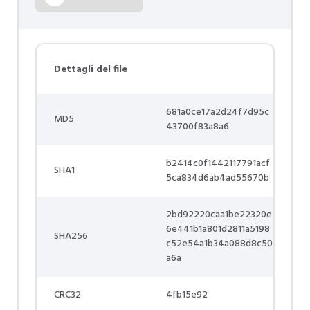
Dettagli del file
681a0ce17a2d24f7d95c
MD5
43700f83a8a6
b2414c0f1442117791acf
SHA1
5ca834d6ab4ad55670b
2bd92220caa1be22320e
6e441b1a801d2811a5198
SHA256
c52e54a1b34a088d8c50
a6a
CRC32
4fb15e92