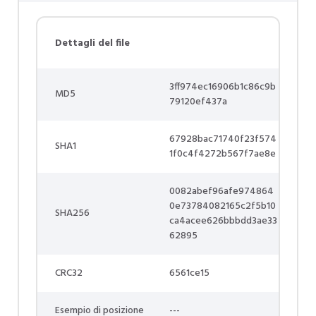
Dettagli del file
3ff974ec16906b1c86c9b
MD5
79120ef437a
67928bac71740f23f574
SHA1
1f0c4f4272b567f7ae8e
0082abef96afe974864
0e73784082165c2f5b10
SHA256
ca4acee626bbbdd3ae33
62895
CRC32
6561ce15
Esempio di posizione
---