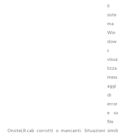
il
siste
ma
Win
dow
s
visua
lizza
mess
aggi
di
error
e su
file
OnoteLR.cab corrotti o mancanti. Situazioni simili