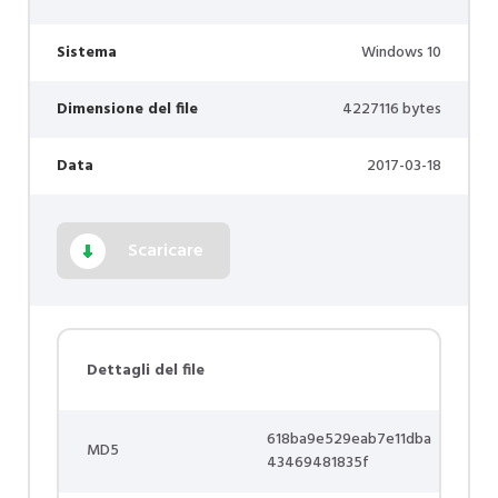
Sistema
Windows 10
Dimensione del file
4227116 bytes
Data
2017-03-18
Scaricare
Dettagli del file
618ba9e529eab7e11dba
MD5
43469481835f