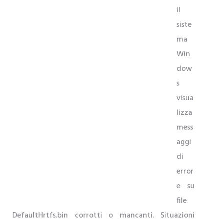
il
siste
ma
Win
dow
s
visua
lizza
mess
aggi
di
error
e su
file
DefaultHrtfs.bin corrotti o mancanti. Situazioni