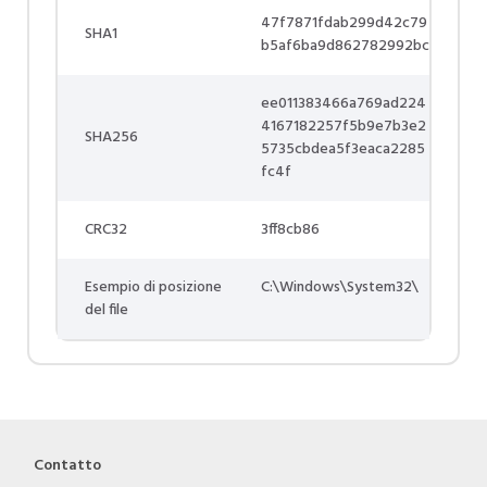
47f7871fdab299d42c79
SHA1
b5af6ba9d862782992bc
ee011383466a769ad224
4167182257f5b9e7b3e2
SHA256
5735cbdea5f3eaca2285
fc4f
CRC32
3ff8cb86
Esempio di posizione
C:\Windows\System32\
del file
Contatto