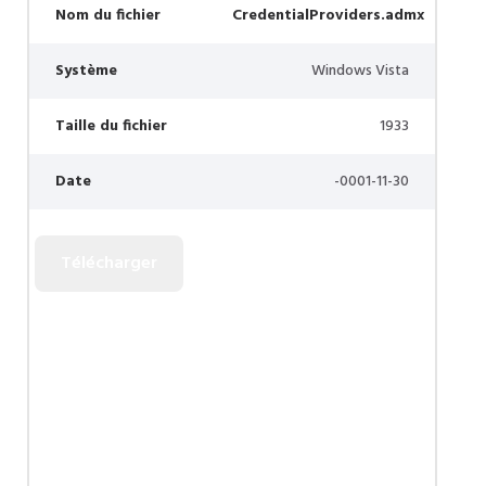
Nom du fichier
CredentialProviders.admx
Système
Windows Vista
Taille du fichier
1933
Date
-0001-11-30