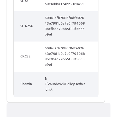
SHA1
b9c1ebba374bb91c0451
608a3afb7086f0dfe026
43e7981b0a7a0f794068
SHA256
8bcfbed79bb5f88f5665
b9ef
608a3afb7086f0dfe026
43e7981b0a7a0f794068
CRC32
8bcfbed79bb5f88f5665
b9ef
1:
Chemin
C:\Windows\PolicyDefinit
ions\