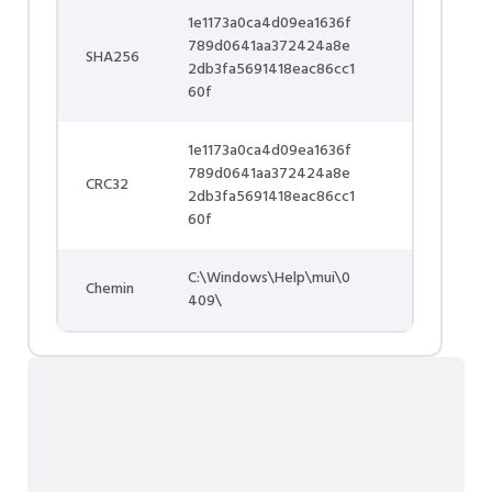
1e1173a0ca4d09ea1636f
789d0641aa372424a8e
SHA256
2db3fa5691418eac86cc1
60f
1e1173a0ca4d09ea1636f
789d0641aa372424a8e
CRC32
2db3fa5691418eac86cc1
60f
C:\Windows\Help\mui\0
Chemin
409\