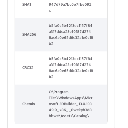
SHA1
947d79a7bc0e7fbe092
c
b5fa0c5b4213ec1157f84
a317ddca23ef0187d274
SHA256
8ac6a0e65d6c32a1e0c18
b2
b5fa0c5b4213ec1157f84
a317ddca23ef0187d274
CRC32
8ac6a0e65d6c32a1e0c18
b2
C:\Program
Files\WindowsApps\Micr
Chemin
osoft.3DBuilder_13.0.103
49.0_x86__8wekyb3d8
bbwe\Assets\Catalog\