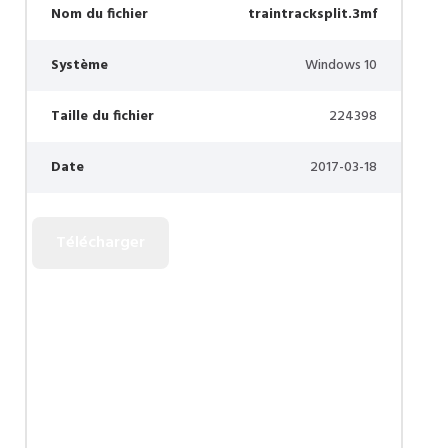
Nom du fichier
traintracksplit.3mf
Système
Windows 10
Taille du fichier
224398
Date
2017-03-18