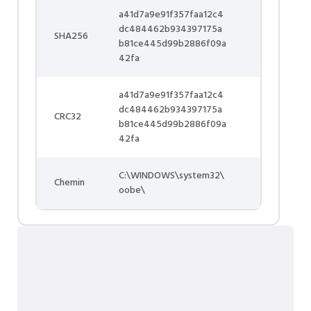
a41d7a9e91f357faa12c4
dc484462b934397175a
SHA256
b81ce445d99b2886f09a
42fa
a41d7a9e91f357faa12c4
dc484462b934397175a
CRC32
b81ce445d99b2886f09a
42fa
C:\WINDOWS\system32\
Chemin
oobe\