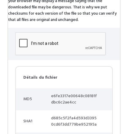
your browser may display a message saying that the
downloaded file may be dangerous. That is why we put
checksums for each version of the file so that you can verify
that all files are original and unchanged.
Détails du fichier
e6fe3317e00648c08181f
MD5
dbc6c2ae4cc
d685c5f2fa4d593d3395
SHA1
0cd6f3dd779be952195a