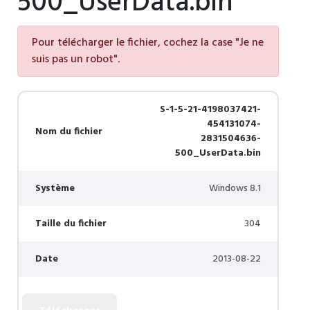
500_UserData.bin
Pour télécharger le fichier, cochez la case "Je ne
suis pas un robot".
S-1-5-21-4198037421-
454131074-
Nom du fichier
2831504636-
500_UserData.bin
Système
Windows 8.1
Taille du fichier
304
Date
2013-08-22