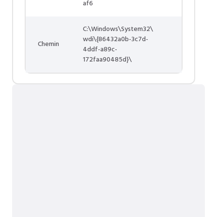
af6
C:\Windows\System32\
wdi\{86432a0b-3c7d-
Chemin
4ddf-a89c-
172faa90485d}\