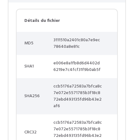
Détails du fichier
3111510a2401c80a7e9ec
MD5
78640a8e81c
e006e8a1fb8d6d4402d
SHA1
6219e7c4fcf31f9b0ab5f
ccb5176a72583a7bfca8c
7e072e5571785b3f18c8
SHA256
72ebd493135fd96b43e2
af6
ccb5176a72583a7bfca8c
7e072e5571785b3f18c8
CRC32
72ebd493135fd96b43e2