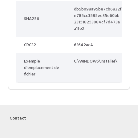
db5b098a95be7cb6832f
e785cc3585ee35e60bb
SHA256
231518253084cf7d473a
a1fe2
CRC32
6f642ac4
Exemple
C:\WINDOWS\Installer\
d'emplacement de
fichier
Contact