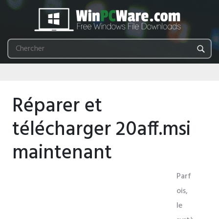
Réparer et
télécharger 20aff.msi
maintenant
Parf
ois,
le