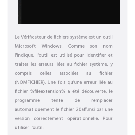
Le Vérificateur de fichiers système est un outil
Microsoft Windows. Comme son nom
l'indique, l'outil est utilisé pour identifier et
traiter les erreurs liées au fichier système, y
compris celles associées au fichier
(NOMFICHIER). Une fois qu'une erreur liée au
fichier %fileextension% a été découverte, le
programme tente de remplacer
automatiquement le fichier 20aff.msi par une
version correctement opérationnelle. Pour
utiliser l'outil: