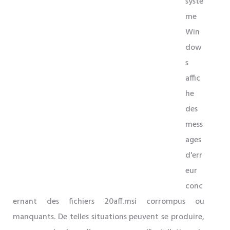
systè
me
Win
dow
s
affic
he
des
mess
ages
d'err
eur
conc
ernant des fichiers 20aff.msi corrompus ou
manquants. De telles situations peuvent se produire,