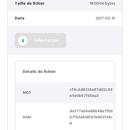
Taille du fichier
1813504 bytes
Date
2017-05-10
Télécharger
Détails du fichier
cf9c4d8334e87dd2c48
MD5
e5e0b67f60ea3
da577a64e88648a7fb6
SHA1
b7f63a938fd7b803514c
8