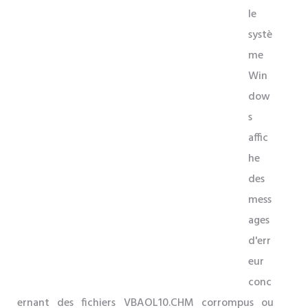
le
systè
me
Win
dow
s
affic
he
des
mess
ages
d'err
eur
conc
ernant des fichiers VBAOL10.CHM corrompus ou