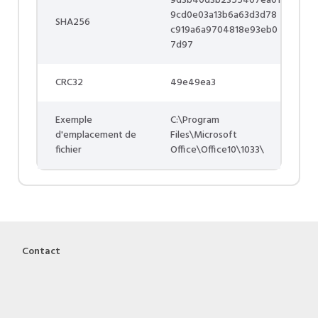
9d3b40d3b2355407ea01
9cd0e03a13b6a63d3d78
SHA256
c919a6a9704818e93eb0
7d97
CRC32
49e49ea3
Exemple
C:\Program
d'emplacement de
Files\Microsoft
fichier
Office\Office10\1033\
Contact