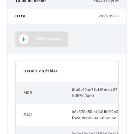
Taille du fichier
564233 bytes
Date
2017-05-10
Télécharger
Détails du fichier
6fa0e19ae7fbf6fdcdc07
MD5
81fff507ad0
b8a378c58cb1481b019b3
SHA1
f5cd0bd95348766856c