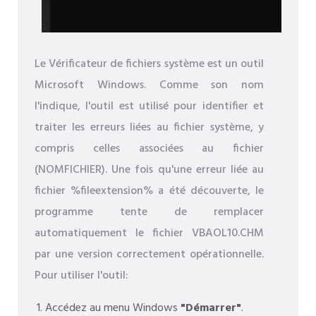
Le Vérificateur de fichiers système est un outil
Microsoft Windows. Comme son nom
l'indique, l'outil est utilisé pour identifier et
traiter les erreurs liées au fichier système, y
compris celles associées au fichier
(NOMFICHIER). Une fois qu'une erreur liée au
fichier %fileextension% a été découverte, le
programme tente de remplacer
automatiquement le fichier VBAOL10.CHM
par une version correctement opérationnelle.
Pour utiliser l'outil:
Accédez au menu Windows
"Démarrer"
.