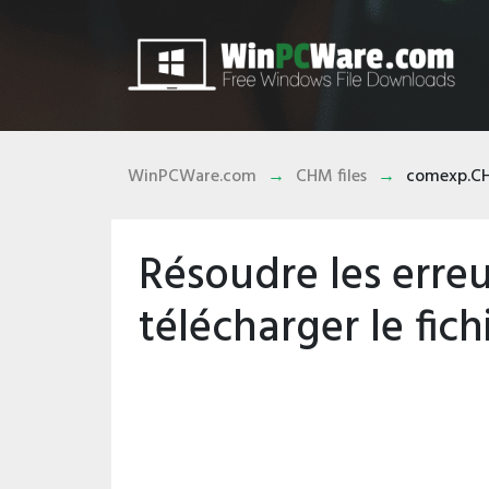
WinPCWare.com
CHM files
comexp.C
Résoudre les err
télécharger le fich