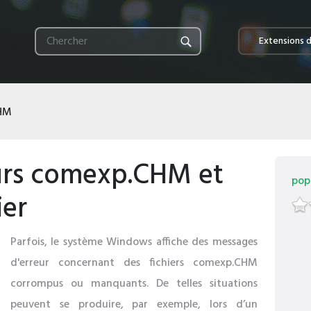
Extensions d
HM
eurs comexp.CHM et
popu
ier
Parfois, le système Windows affiche des messages
d'erreur concernant des fichiers comexp.CHM
corrompus ou manquants. De telles situations
peuvent se produire, par exemple, lors d’un