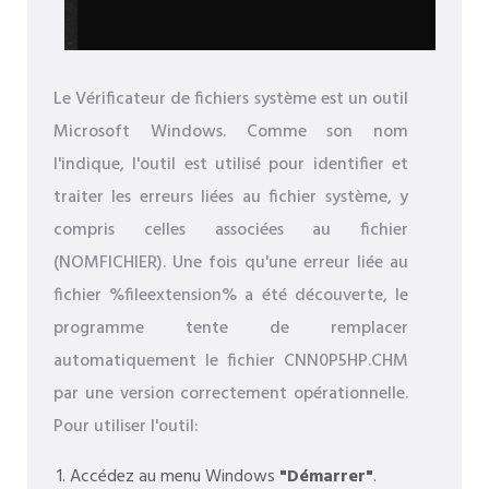
Le Vérificateur de fichiers système est un outil
Microsoft Windows. Comme son nom
l'indique, l'outil est utilisé pour identifier et
traiter les erreurs liées au fichier système, y
compris celles associées au fichier
(NOMFICHIER). Une fois qu'une erreur liée au
fichier %fileextension% a été découverte, le
programme tente de remplacer
automatiquement le fichier CNN0P5HP.CHM
par une version correctement opérationnelle.
Pour utiliser l'outil:
Accédez au menu Windows
"Démarrer"
.