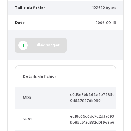
Taille du fichier
122632 bytes
Date
2006-09-18
Télécharger
Détails du fichier
c0d3e7bb464e5e7585e
MD5
9d647837db989
ec18c66d6dc7c2d3a093
SHA1
9b85c513d332d0f9e8e6