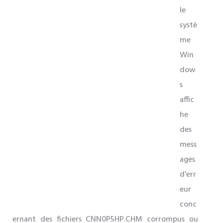
le
systè
me
Win
dow
s
affic
he
des
mess
ages
d'err
eur
conc
ernant des fichiers CNN0P5HP.CHM corrompus ou