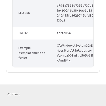
c794a7368d7355a737e8
1e490246c3849eb6e83
SHA256
2424f5fd3629745cfd80
f30a3
CRC32
f72fd05a
C:\Windows\System32\D
Exemple
riverStore\FileRepositor
d'emplacement de
y\prnca001.inf_c505b61f
fichier
\Amd64\
Contact