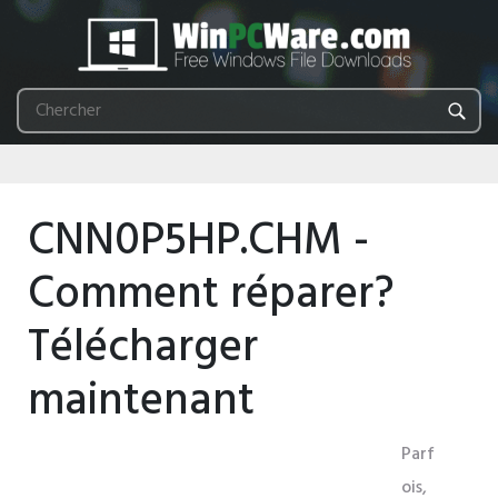
CNN0P5HP.CHM -
Comment réparer?
Télécharger
maintenant
Parf
ois,