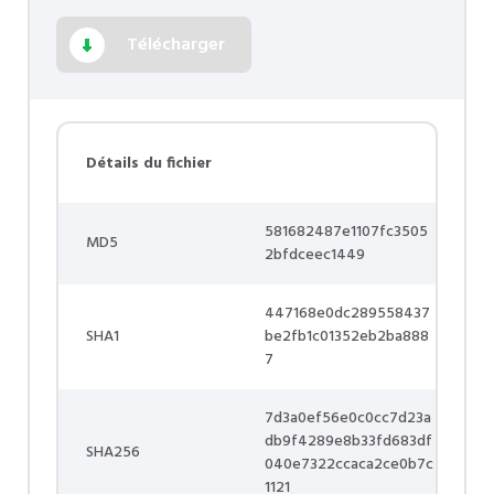
Télécharger
Détails du fichier
581682487e1107fc3505
MD5
2bfdceec1449
447168e0dc289558437
SHA1
be2fb1c01352eb2ba888
7
7d3a0ef56e0c0cc7d23a
db9f4289e8b33fd683df
SHA256
040e7322ccaca2ce0b7c
1121