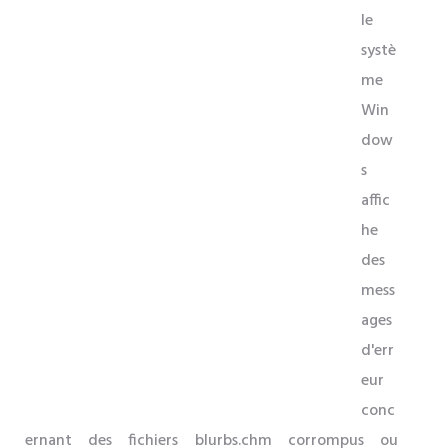
le
systè
me
Win
dow
s
affic
he
des
mess
ages
d'err
eur
conc
ernant des fichiers blurbs.chm corrompus ou