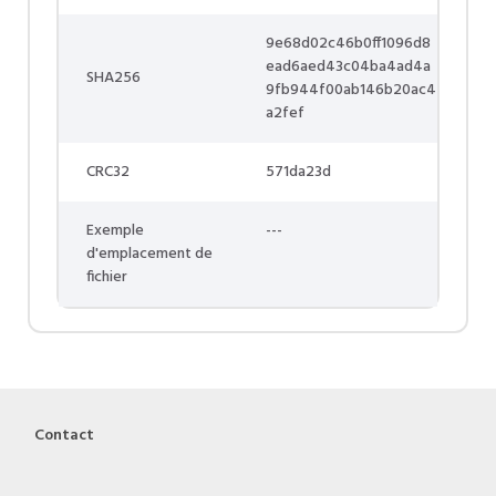
9e68d02c46b0ff1096d8
ead6aed43c04ba4ad4a
SHA256
9fb944f00ab146b20ac4
a2fef
CRC32
571da23d
Exemple
---
d'emplacement de
fichier
Contact