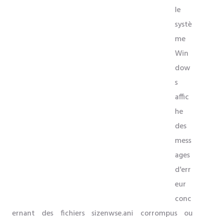
le
systè
me
Win
dow
s
affic
he
des
mess
ages
d'err
eur
conc
ernant des fichiers sizenwse.ani corrompus ou