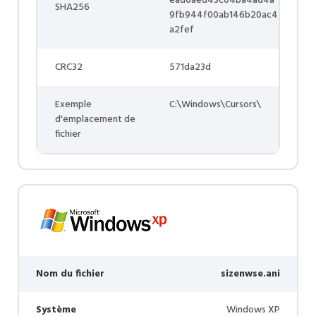
ead6aed43c04ba4ad4a
SHA256
9fb944f00ab146b20ac4
a2fef
CRC32
571da23d
Exemple
C:\Windows\Cursors\
d'emplacement de
fichier
Nom du fichier
sizenwse.ani
Système
Windows XP