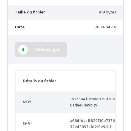
Taille du fichier
818 bytes
Date
2008-04-14
Télécharger
Détails du fichier
1b2c604f8c9ad029920e
MD5
8adae80a9b29
a686fdac1f829130e7376
SHA1
32e43897a1d210e9cb1