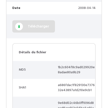
Date
2008-04-14
Télécharger
Détails du fichier
1b2c604f8c9ad029920e
MD5
8adae80a9b29
a686fdac1f829130e7376
SHA1
32e43897a1d210e9cb1
9e68d02c46b0ff1096d8