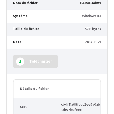
Nom du fichier
EAIME.admx
Système
Windows 8.1
Taille du fichier
5711 bytes
Date
2014-11-21
Télécharger
Détails du fichier
cb4f11a08fbcc2ee9a0ab
MD5
1ab97b0feec