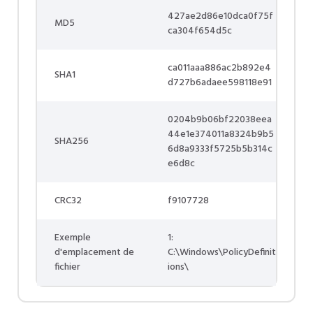
427ae2d86e10dca0f75f
MD5
ca304f654d5c
ca011aaa886ac2b892e4
SHA1
d727b6adaee598118e91
0204b9b06bf22038eea
44e1e374011a8324b9b5
SHA256
6d8a9333f5725b5b314c
e6d8c
CRC32
f9107728
Exemple
1:
d'emplacement de
C:\Windows\PolicyDefinit
fichier
ions\