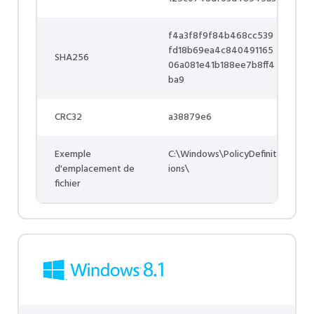
f4a3f8f9f84b468cc539
fd18b69ea4c840491165
SHA256
06a081e41b188ee7b8ff4
ba9
CRC32
a38879e6
Exemple
C:\Windows\PolicyDefinit
d'emplacement de
ions\
fichier