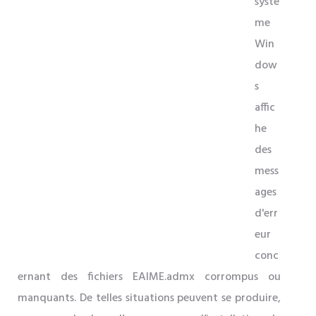
systè
me
Win
dow
s
affic
he
des
mess
ages
d'err
eur
conc
ernant des fichiers EAIME.admx corrompus ou
manquants. De telles situations peuvent se produire,