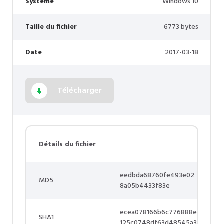
Système
Windows 10
Taille du fichier
6773 bytes
Date
2017-03-18
Télécharger
Détails du fichier
eedbda68760fe493e02
MD5
8a05b4433f83e
ecea078166b6c776888e
SHA1
125c0748df63d48545a3