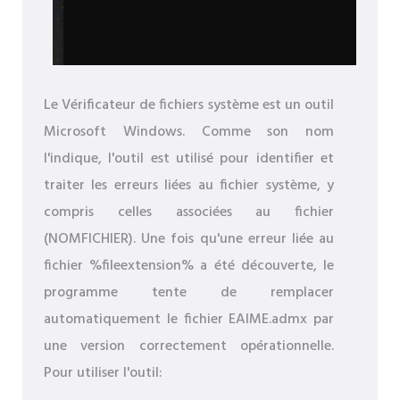
Le Vérificateur de fichiers système est un outil
Microsoft Windows. Comme son nom
l'indique, l'outil est utilisé pour identifier et
traiter les erreurs liées au fichier système, y
compris celles associées au fichier
(NOMFICHIER). Une fois qu'une erreur liée au
fichier %fileextension% a été découverte, le
programme tente de remplacer
automatiquement le fichier EAIME.admx par
une version correctement opérationnelle.
Pour utiliser l'outil: