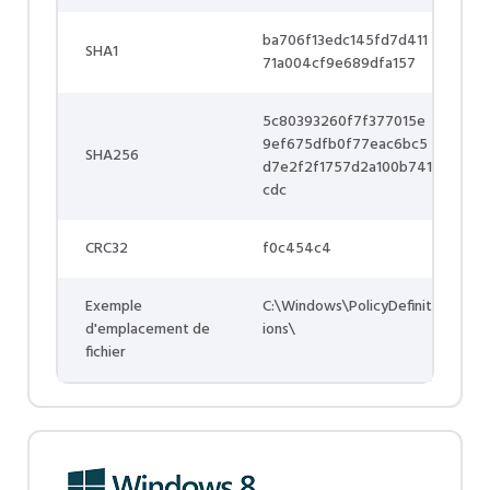
ba706f13edc145fd7d411
SHA1
71a004cf9e689dfa157
5c80393260f7f377015e
9ef675dfb0f77eac6bc5
SHA256
d7e2f2f1757d2a100b741
cdc
CRC32
f0c454c4
Exemple
C:\Windows\PolicyDefinit
d'emplacement de
ions\
fichier