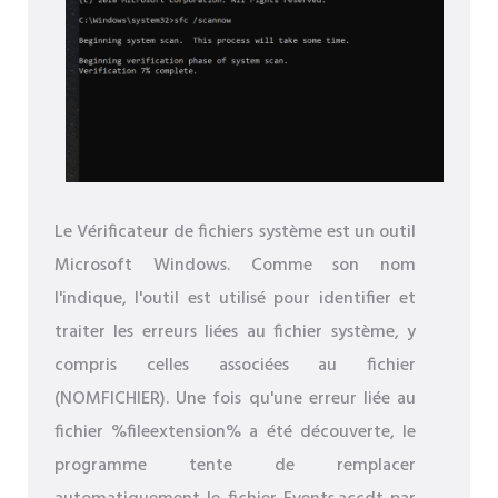
Le Vérificateur de fichiers système est un outil
Microsoft Windows. Comme son nom
l'indique, l'outil est utilisé pour identifier et
traiter les erreurs liées au fichier système, y
compris celles associées au fichier
(NOMFICHIER). Une fois qu'une erreur liée au
fichier %fileextension% a été découverte, le
programme tente de remplacer