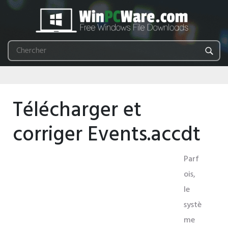
Télécharger et
corriger Events.accdt
Parf
ois,
le
systè
me