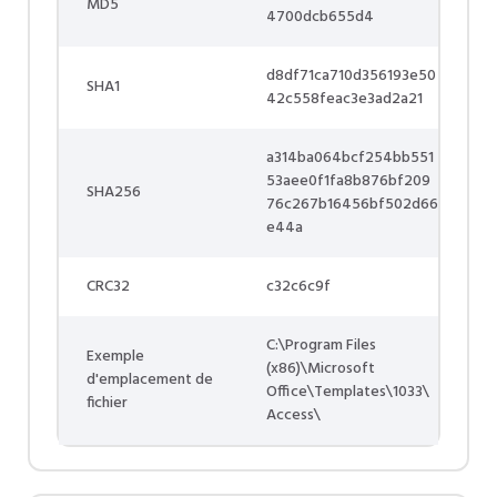
MD5
4700dcb655d4
d8df71ca710d356193e50
SHA1
42c558feac3e3ad2a21
a314ba064bcf254bb551
53aee0f1fa8b876bf209
SHA256
76c267b16456bf502d66
e44a
CRC32
c32c6c9f
C:\Program Files
Exemple
(x86)\Microsoft
d'emplacement de
Office\Templates\1033\
fichier
Access\