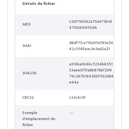
Détails du fichier
c2d7130362a70a073b1d
MD5
4700dcb655d4
d8df71ca710d356193e50
SHA1
42c558feac3e3ad2a21
a314ba064bcf254bb551
53aee0f1fa8b876bf209
SHA256
76c267b16456bf502d66
e44a
CRC32
c32c6c9f
Exemple
---
d'emplacement de
fichier