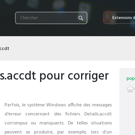
Extensions d
accdt
s.accdt pour corriger
popu
Parfois, le système Windows affiche des messages
d'erreur concernant des fichiers Details.accdt
corrompus ou manquants. De telles situations
peuvent se produire, par exemple, lors d’un