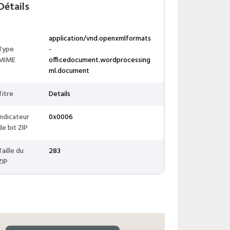
Détails
application/vnd.openxmlformats
Type
-
MIME
officedocument.wordprocessing
ml.document
Titre
Details
Indicateur
0x0006
de bit ZIP
Taille du
283
ZIP