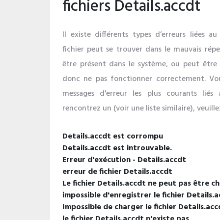
fichiers Details.accdt
Il existe différents types d’erreurs liées au 
fichier peut se trouver dans le mauvais répe
être présent dans le système, ou peut être i
donc ne pas fonctionner correctement. Vou
messages d'erreur les plus courants liés 
rencontrez un (voir une liste similaire), veuill
Details.accdt est corrompu
Details.accdt est introuvable.
Erreur d'exécution - Details.accdt
erreur de fichier Details.accdt
Le fichier Details.accdt ne peut pas être c
impossible d'enregistrer le fichier Details.a
Impossible de charger le fichier Details.acc
le fichier Details.accdt n'existe pas