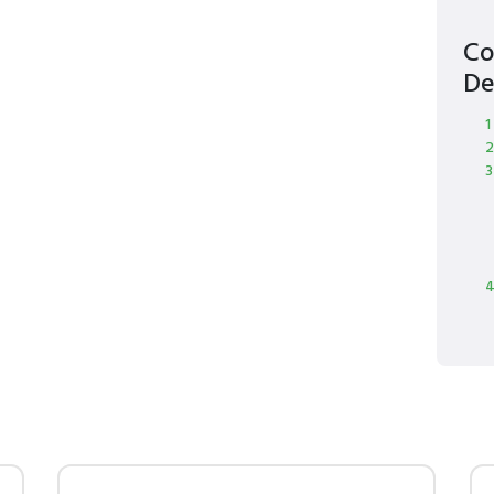
Co
De
1
2
3
4