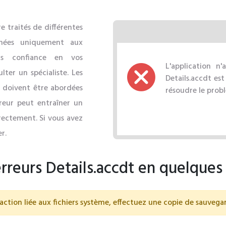
e traités de différentes
inées uniquement aux
pas confiance en vos
L'application n
ter un spécialiste. Les
Details.accdt est
t doivent être abordées
résoudre le prob
reur peut entraîner un
rectement. Si vous avez
r.
rreurs Details.accdt en quelque
action liée aux fichiers système, effectuez une copie de sauveg