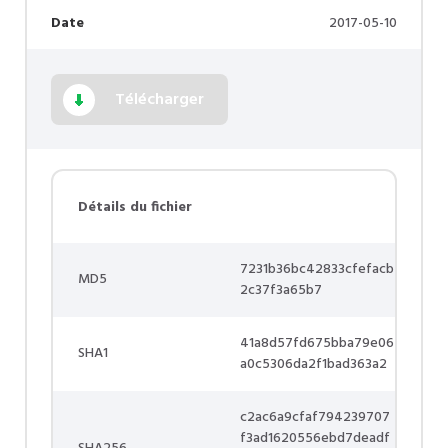
Date
2017-05-10
Télécharger
Détails du fichier
7231b36bc42833cfefacb
MD5
2c37f3a65b7
41a8d57fd675bba79e06
SHA1
a0c5306da2f1bad363a2
c2ac6a9cfaf794239707
f3ad1620556ebd7deadf