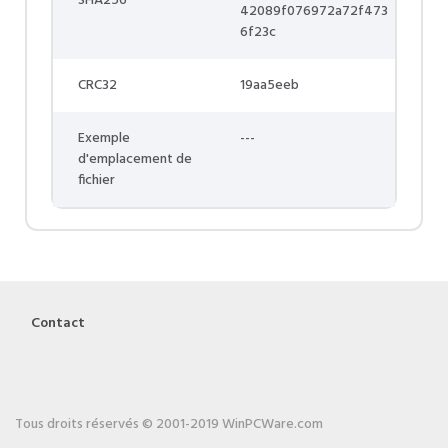
SHA256
42089f076972a72f473
6f23c
CRC32
19aa5eeb
Exemple
---
d'emplacement de
fichier
Contact
Tous droits réservés © 2001-2019 WinPCWare.com