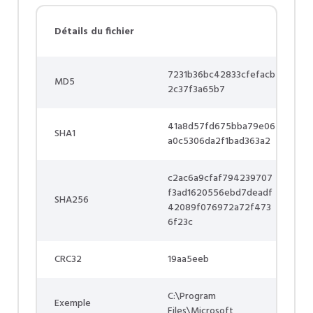
Détails du fichier
7231b36bc42833cfefacb
MD5
2c37f3a65b7
41a8d57fd675bba79e06
SHA1
a0c5306da2f1bad363a2
c2ac6a9cfaf794239707
f3ad1620556ebd7deadf
SHA256
42089f076972a72f473
6f23c
CRC32
19aa5eeb
C:\Program
Exemple
Files\Microsoft