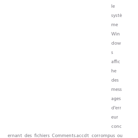
le
systè
me
Win
dow
s
affic
he
des
mess
ages
d'err
eur
conc
ernant des fichiers Comments.accdt corrompus ou