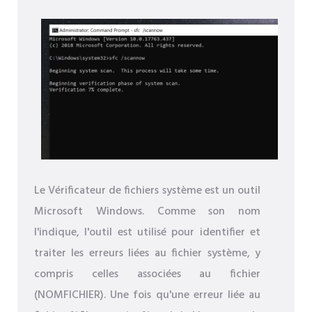
Le Vérificateur de fichiers système est un outil
Microsoft Windows. Comme son nom
l'indique, l'outil est utilisé pour identifier et
traiter les erreurs liées au fichier système, y
compris celles associées au fichier
(NOMFICHIER). Une fois qu'une erreur liée au