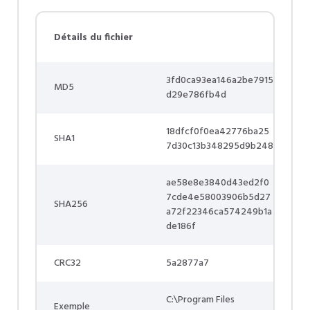
Détails du fichier
3fd0ca93ea146a2be7915
MD5
d29e786fb4d
18dfcf0f0ea42776ba25
SHA1
7d30c13b348295d9b248
ae58e8e3840d43ed2f0
7cde4e58003906b5d27
SHA256
a72f22346ca574249b1a
de186f
CRC32
5a2877a7
C:\Program Files
Exemple