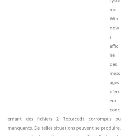
systè
me
Win
dow
s
affic
he
des
mess
ages
d'err
eur
conc
ernant des fichiers 2 Top.accdt corrompus ou
manquants. De telles situations peuvent se produire,