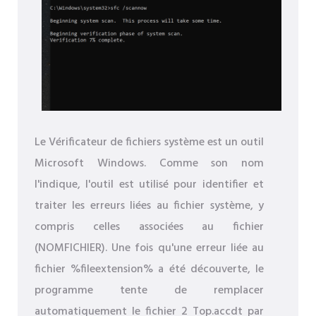
Le Vérificateur de fichiers système est un outil
Microsoft Windows. Comme son nom
l'indique, l'outil est utilisé pour identifier et
traiter les erreurs liées au fichier système, y
compris celles associées au fichier
(NOMFICHIER). Une fois qu'une erreur liée au
fichier %fileextension% a été découverte, le
programme tente de remplacer
automatiquement le fichier 2 Top.accdt par