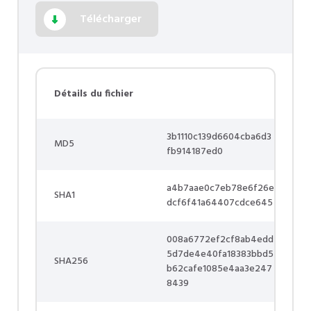
Télécharger
Détails du fichier
3b1110c139d6604cba6d3
MD5
fb914187ed0
a4b7aae0c7eb78e6f26e
SHA1
dcf6f41a64407cdce645
008a6772ef2cf8ab4edd
5d7de4e40fa18383bbd5
SHA256
b62cafe1085e4aa3e247
8439