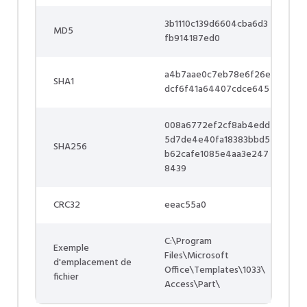
3b1110c139d6604cba6d3
MD5
fb914187ed0
a4b7aae0c7eb78e6f26e
SHA1
dcf6f41a64407cdce645
008a6772ef2cf8ab4edd
5d7de4e40fa18383bbd5
SHA256
b62cafe1085e4aa3e247
8439
CRC32
eeac55a0
C:\Program
Exemple
Files\Microsoft
d'emplacement de
Office\Templates\1033\
fichier
Access\Part\