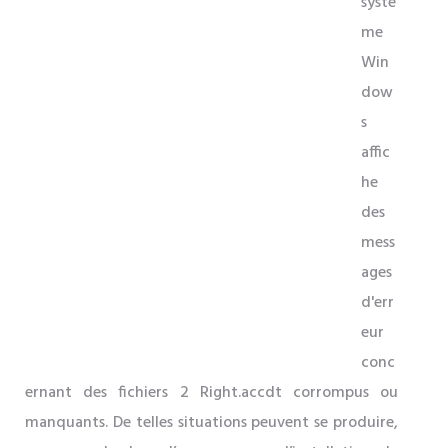
systè
me
Win
dow
s
affic
he
des
mess
ages
d'err
eur
conc
ernant des fichiers 2 Right.accdt corrompus ou
manquants. De telles situations peuvent se produire,