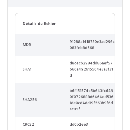
Détails du fichier
91288a1418730e3ad296c
MD5
083feb8d568
d8cecb2984dd86aef57
SHA1
666a492615504e3a3f31
d
b6f151574c5b643fc649
0f0726888d6464ed536
SHA256
1de0cd4dd19f563b9f6d
ac85f
CRC32
dd0b2ee3