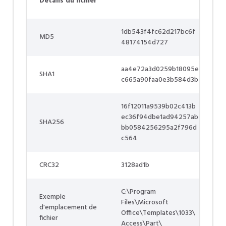
Détails du fichier
1db543f4fc62d217bc6f
MD5
48174154d727
aa4e72a3d0259b18095e
SHA1
c665a90faa0e3b584d3b
16f12011a9539b02c413b
ec36f94dbe1ad94257ab
SHA256
bb0584256295a2f796d
c564
CRC32
3128ad1b
C:\Program
Exemple
Files\Microsoft
d'emplacement de
Office\Templates\1033\
fichier
Access\Part\