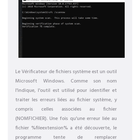
Le Vérificateur de fichiers système est un outil
Microsoft Windows. Comme son nom
l'indique, l'outil est utilisé pour identifier et
traiter les erreurs liées au fichier système, y
compris celles associées au fichier
(NOMFICHIER). Une fois qu'une erreur liée au
fichier %fileextension% a été découverte, le
programme tente de remplacer