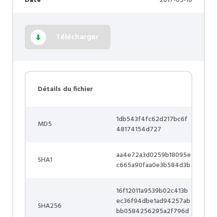
Date
2017-05-10
Télécharger
Détails du fichier
1db543f4fc62d217bc6f
MD5
48174154d727
aa4e72a3d0259b18095e
SHA1
c665a90faa0e3b584d3b
16f12011a9539b02c413b
ec36f94dbe1ad94257ab
SHA256
bb0584256295a2f796d