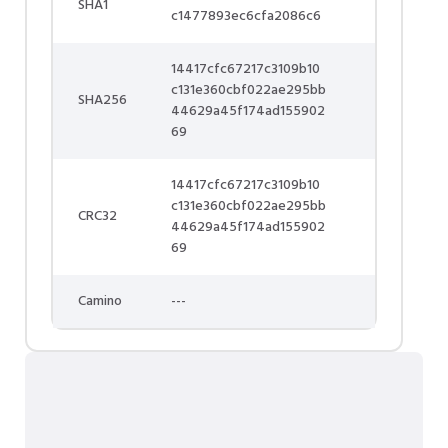
SHA1
c1477893ec6cfa2086c6
14417cfc67217c3109b10
c131e360cbf022ae295bb
SHA256
44629a45f174ad155902
69
14417cfc67217c3109b10
c131e360cbf022ae295bb
CRC32
44629a45f174ad155902
69
Camino
---