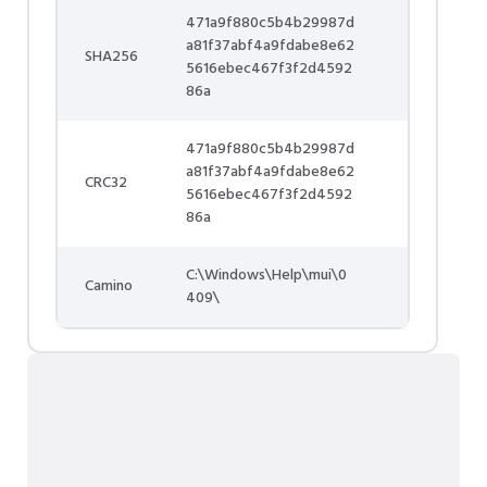
471a9f880c5b4b29987d
a81f37abf4a9fdabe8e62
SHA256
5616ebec467f3f2d4592
86a
471a9f880c5b4b29987d
a81f37abf4a9fdabe8e62
CRC32
5616ebec467f3f2d4592
86a
C:\Windows\Help\mui\0
Camino
409\