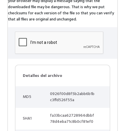
your browser may display a message saying that the
downloaded file may be dangerous. That is why we put
checksums for each version of the file so that you can verify
that all files are original and unchanged.
Detalles del archivo
0926f00d8f5b2abb6b1b
MD5
c3ffd526f55a
fa33bcaa62728964dbbf
SHA1
78d4eba71c8b0cf81ef0