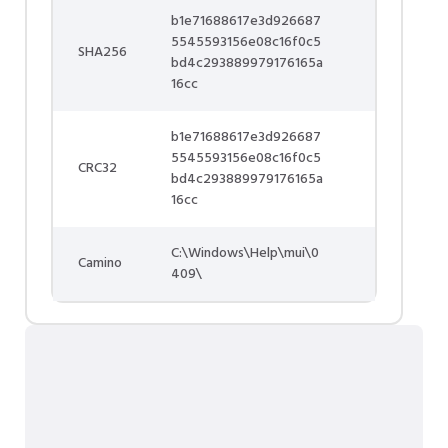
b1e71688617e3d926687
5545593156e08c16f0c5
SHA256
bd4c293889979176165a
16cc
b1e71688617e3d926687
5545593156e08c16f0c5
CRC32
bd4c293889979176165a
16cc
C:\Windows\Help\mui\0
Camino
409\