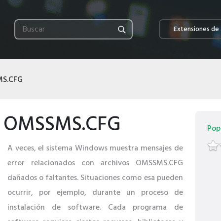
Extensiones de 
S.CFG
es OMSSMS.CFG
Pop
A veces, el sistema Windows muestra mensajes de
error relacionados con archivos OMSSMS.CFG
dañados o faltantes. Situaciones como esa pueden
ocurrir, por ejemplo, durante un proceso de
instalación de software. Cada programa de