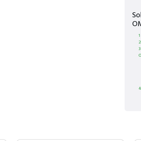
So
O
1
2
3
O
4