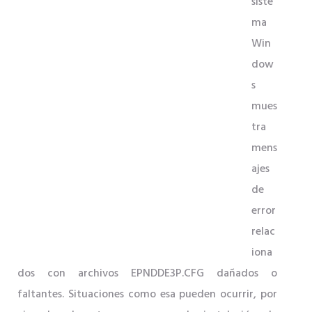
siste
ma
Win
dow
s
mues
tra
mens
ajes
de
error
relac
iona
dos con archivos EPNDDE3P.CFG dañados o
faltantes. Situaciones como esa pueden ocurrir, por