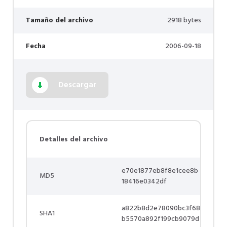
Tamaño del archivo
2918 bytes
Fecha
2006-09-18
Descargar
Detalles del archivo
e70e1877eb8f8e1cee8b
MD5
18416e0342df
a822b8d2e78090bc3f68
SHA1
b5570a892f199cb9079d