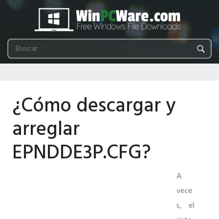
¿Cómo descargar y
arreglar
EPNDDE3P.CFG?
A
vece
s, el