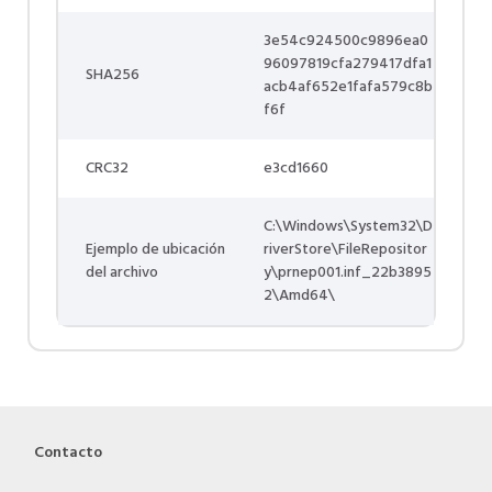
3e54c924500c9896ea0
96097819cfa279417dfa1
SHA256
acb4af652e1fafa579c8b
f6f
CRC32
e3cd1660
C:\Windows\System32\D
Ejemplo de ubicación
riverStore\FileRepositor
del archivo
y\prnep001.inf_22b3895
2\Amd64\
Contacto