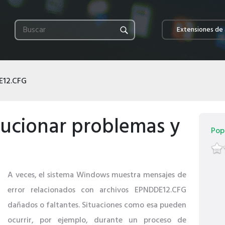
Extensiones de 
E12.CFG
ucionar problemas y
Pop
A veces, el sistema Windows muestra mensajes de
error relacionados con archivos EPNDDE12.CFG
dañados o faltantes. Situaciones como esa pueden
ocurrir, por ejemplo, durante un proceso de