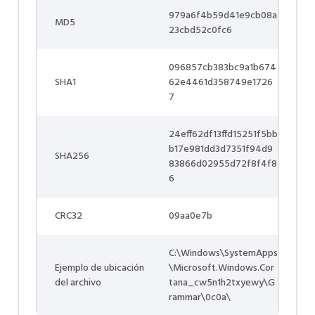
979a6f4b59d41e9cb08a
MD5
23cbd52c0fc6
096857cb383bc9a1b674
SHA1
62e4461d358749e1726
7
24eff62df13ffd15251f5bb
b17e981dd3d7351f94d9
SHA256
83866d02955d72f8f4f8
6
CRC32
09aa0e7b
C:\Windows\SystemApps
Ejemplo de ubicación
\Microsoft.Windows.Cor
del archivo
tana_cw5n1h2txyewy\G
rammar\0c0a\