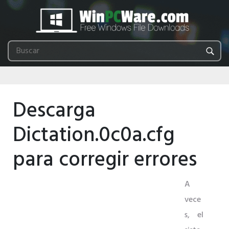
Descarga
Dictation.0c0a.cfg
para corregir errores
A
vece
s, el