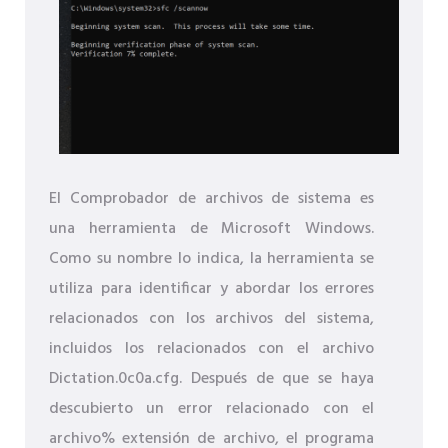
El Comprobador de archivos de sistema es
una herramienta de Microsoft Windows.
Como su nombre lo indica, la herramienta se
utiliza para identificar y abordar los errores
relacionados con los archivos del sistema,
incluidos los relacionados con el archivo
Dictation.0c0a.cfg. Después de que se haya
descubierto un error relacionado con el
archivo% extensión de archivo, el programa