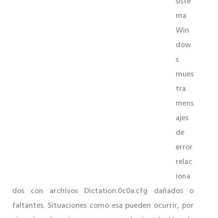
siste
ma
Win
dow
s
mues
tra
mens
ajes
de
error
relac
iona
dos con archivos Dictation.0c0a.cfg dañados o
faltantes. Situaciones como esa pueden ocurrir, por