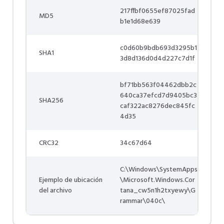
217ffbf0655ef87025fad
MD5
b1e1d68e639
c0d60b9bdb693d3295b1
SHA1
3d8d136d0d4d227c7d1f
bf71bb563f04462dbb2c
640ca37efcd7d9405bc3
SHA256
caf322ac8276dec845fc
4d35
CRC32
34c67d64
C:\Windows\SystemApps
Ejemplo de ubicación
\Microsoft.Windows.Cor
del archivo
tana_cw5n1h2txyewy\G
rammar\040c\