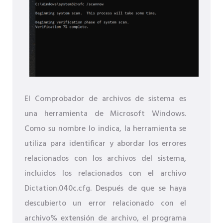
El Comprobador de archivos de sistema es
una herramienta de Microsoft Windows.
Como su nombre lo indica, la herramienta se
utiliza para identificar y abordar los errores
relacionados con los archivos del sistema,
incluidos los relacionados con el archivo
Dictation.040c.cfg. Después de que se haya
descubierto un error relacionado con el
archivo% extensión de archivo, el programa