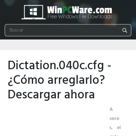
Dictation.040c.cfg -
¿Cómo arreglarlo?
Descargar ahora
A
vece
s, el