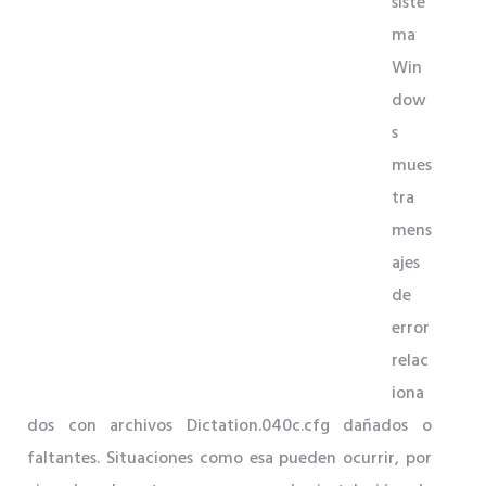
siste
ma
Win
dow
s
mues
tra
mens
ajes
de
error
relac
iona
dos con archivos Dictation.040c.cfg dañados o
faltantes. Situaciones como esa pueden ocurrir, por