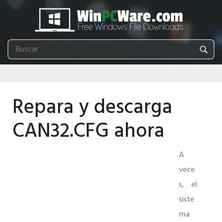
Repara y descarga
CAN32.CFG ahora
A
vece
s, el
siste
ma