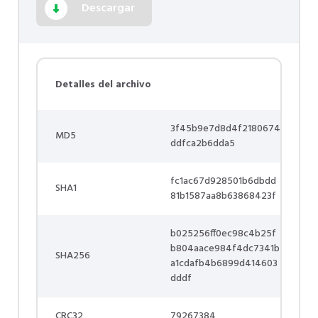
Descargar
Detalles del archivo
3f45b9e7d8d4f2180674
MD5
ddfca2b6dda5
fc1ac67d928501b6dbdd
SHA1
81b1587aa8b63868423f
b025256ff0ec98c4b25f
b804aace984f4dc7341b
SHA256
a1cdafb4b6899d414603
dddf
CRC32
79267384