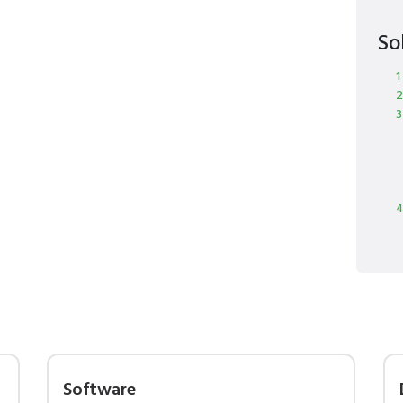
So
1
2
3
4
Software