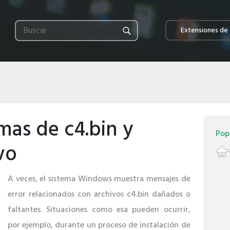
Extensiones de 
mas de c4.bin y
Pop
vo
A veces, el sistema Windows muestra mensajes de
error relacionados con archivos c4.bin dañados o
faltantes. Situaciones como esa pueden ocurrir,
por ejemplo, durante un proceso de instalación de